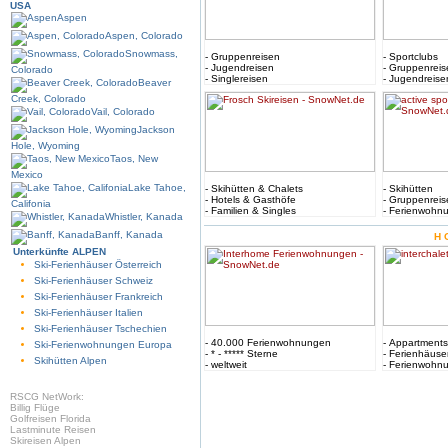
USA
Aspen
Aspen, Colorado
Snowmass,
- Gruppenreisen
- Sportclubs
- Jugendreisen
- Gruppenreis
Colorado
- Singlereisen
- Jugendreise
Beaver
Creek, Colorado
Vail, Colorado
Jackson
Hole, Wyoming
Taos, New
Mexico
Lake Tahoe,
- Skihütten & Chalets
- Skihütten
- Hotels & Gasthöfe
- Gruppenreis
Califonia
- Familien & Singles
- Ferienwohn
Whistler, Kanada
Banff, Kanada
H
Unterkünfte ALPEN
Ski-Ferienhäuser Österreich
Ski-Ferienhäuser Schweiz
Ski-Ferienhäuser Frankreich
Ski-Ferienhäuser Italien
Ski-Ferienhäuser Tschechien
- 40.000 Ferienwohnungen
- Appartments
Ski-Ferienwohnungen Europa
- * - ***** Sterne
- Ferienhäuse
Skihütten Alpen
- weltweit
- Ferienwohn
RSCG NetWork:
Billig Flüge
Golfreisen Florida
Lastminute Reisen
Skireisen Alpen