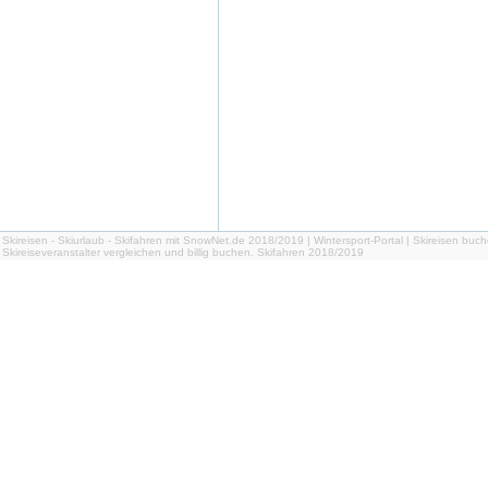
Skireisen - Skiurlaub - Skifahren mit SnowNet.de 2018/2019 | Wintersport-Portal | Skireisen buch
Skireiseveranstalter vergleichen und billig buchen. Skifahren 2018/2019