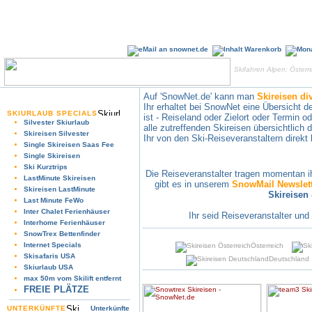
Skifahren Alpen: Österr
Auf 'SnowNet.de' kann man
Skireisen di
Ihr erhaltet bei SnowNet eine Übersicht d
SKIURLAUB SPECIALS
ist - Reiseland oder Zielort oder Termin o
Silvester Skiurlaub
alle zutreffenden Skireisen übersichtlich 
Skireisen Silvester
Ihr von den Ski-Reiseveranstaltern direkt 
Single Skireisen Saas Fee
Single Skireisen
Ski Kurztrips
Die Reiseveranstalter tragen momentan ih
LastMinute Skireisen
gibt es in unserem
SnowMail Newslet
Skireisen LastMinute
Skireisen
Last Minute FeWo
Inter Chalet Ferienhäuser
Ihr seid Reiseveranstalter und
Interhome Ferienhäuser
SnowTrex Bettenfinder
Internet Specials
Österreich
Skisafaris USA
Deutschland
Skiurlaub USA
max 50m vom Skilift entfernt
FREIE PLÄTZE
UNTERKÜNFTE
Unterkünfte