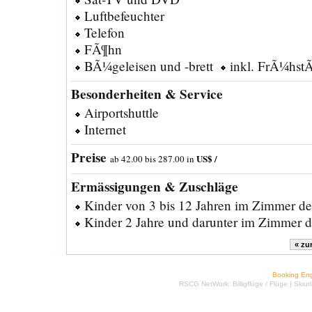
Luftbefeuchter
Telefon
FÃ¶hn
BÃ¼geleisen und -brett
inkl. FrÃ¼hst
Besonderheiten & Service
Airportshuttle
Internet
Preise
US$ /
ab 42.00 bis 287.00 in
Ermässigungen & Zuschläge
Kinder von 3 bis 12 Jahren im Zimmer der
Kinder 2 Jahre und darunter im Zimmer der
Booking En
RSCG NetWork:
Billigflüge
/
Flüge
|
Skiur