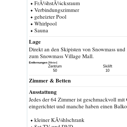
FrÃ¼hstÃ¼cksraum
Verbindungszimmer
geheizter Pool
Whirlpool
Sauna
Lage
Direkt an den Skipisten von Snowmass und 
zum Snowmass Village Mall.
Entfernungen
[Meter]
Zentrum
Skilift
50
10
Zimmer & Betten
Ausstattung
Jedes der 64 Zimmer ist geschmackvoll mi
eingerichtet und manche haben einen Balko
kleiner KÃ¼hlschrank
Sat-TV und DVD