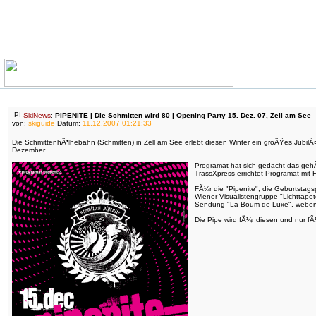
SkiNews
:
PIPENITE | Die Schmitten wird 80 | Opening Party 15. Dez. 07, Zell am See
von:
skiguide
Datum:
11.12.2007 01:21:33
Die SchmittenhÃ¶hebahn (Schmitten) in Zell am See erlebt diesen Winter ein groÃŸes JubilÃ
Dezember.
Programat hat sich gedacht das gehÃ¶
TrassXpress errichtet Programat mi
FÃ¼r die "Pipenite", die Geburtstags
Wiener Visualistengruppe "Lichttapet
Sendung "La Boum de Luxe", weben. 
Die Pipe wird fÃ¼r diesen und nur fÃ