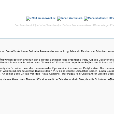
Die SchmittenhÃ¶hebahn (Schmitten) in Zell am See erlebt diesen Winter ein groÃŸes
¤um. Die fÃ¼nftÃ¤lteste Seilbahn Ã–sterreichs wird achtzig Jahre alt. Das hat die Schmitten 
rt wirklich gefeiert und nun gibt's auf der Schmitten eine ordentliche Party. Ort des Geschehens
t Hilfe des Teams der Schmitten eine "Snowpipe". Das ist eine begehbare RÃ¶hre aus Schnee m
party der Schmitten, wird der Innenraum der Pipe zu einer inszenierten Partylocation. Der Innenr
e" werden mit einem Dutzend Diaprojektoren fÃ¼r diese visuelle Stimulation sorgen. Einen Sound
An seiner Seite DJ Vale von den "Royal Captains", im Pinzgau kein Unbekannter, was die Besc
¼r diesen Abend zum Theater fÃ¼r eine sinnliche Zeitreise und ein Fest, das die SchmittenhÃ¶he 