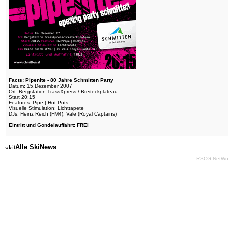
Facts: Pipenite - 80 Jahre Schmitten Party
Datum: 15.Dezember 2007
Ort: Bergstation TrassXpress / Breiteckplateau
Start 20:15
Features: Pipe | Hot Pots
Visuelle Stimulation: Lichttapete
DJs: Heinz Reich (FM4), Vale (Royal Captains)
Eintritt und Gondelauffahrt: FREI
Alle SkiNews
RSCG NetWo