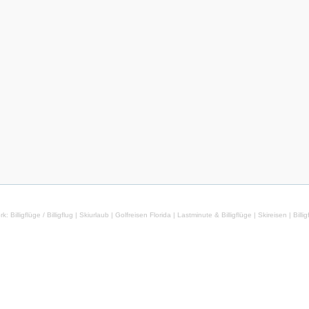
rk:
Billigflüge
/
Billigflug
|
Skiurlaub
|
Golfreisen Florida
|
Lastminute & Billigflüge
|
Skireisen
|
Billi