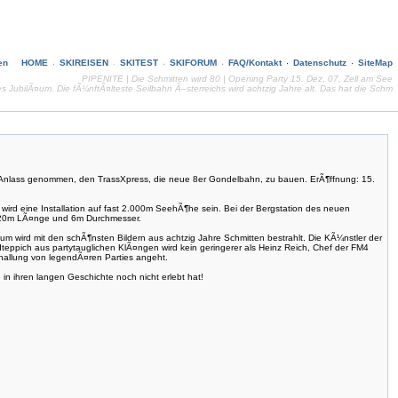
HOME
SKIREISEN
SKITEST
SKIFORUM
FAQ/Kontakt
Datenschutz
SiteMap
PIPENITE | Die Schmitten wird 80 | Opening Party 15. Dez. 07, Zell am See
 JubilÃ¤um. Die fÃ¼nftÃ¤lteste Seilbahn Ã–sterreichs wird achtzig Jahre alt. Das hat die Schm
zum Anlass genommen, den TrassXpress, die neue 8er Gondelbahn, zu bauen. ErÃ¶ffnung: 15.
 wird eine Installation auf fast 2.000m SeehÃ¶he sein. Bei der Bergstation des neuen
it 20m LÃ¤nge und 6m Durchmesser.
aum wird mit den schÃ¶nsten Bildern aus achtzig Jahre Schmitten bestrahlt. Die KÃ¼nstler der
teppich aus partytauglichen KlÃ¤ngen wird kein geringerer als Heinz Reich, Chef der FM4
hallung von legendÃ¤ren Parties angeht.
in ihren langen Geschichte noch nicht erlebt hat!