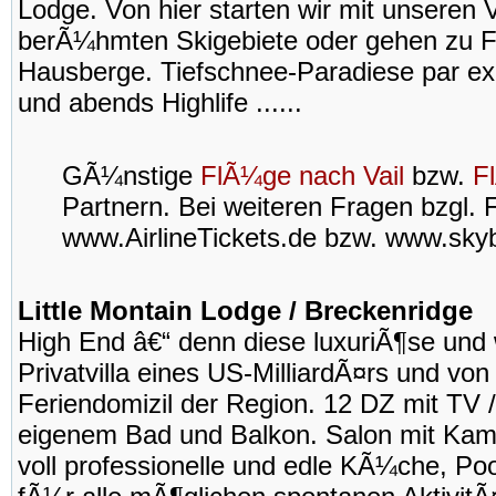
Lodge. Von hier starten wir mit unseren 
berÃ¼hmten Skigebiete oder gehen zu F
Hausberge. Tiefschnee-Paradiese par exce
und abends Highlife ......
GÃ¼nstige
FlÃ¼ge nach Vail
bzw.
F
Partnern. Bei weiteren Fragen bzgl. 
www.AirlineTickets.de bzw. www.sky
Little Montain Lodge / Breckenridge
High End â€“ denn diese luxuriÃ¶se und
Privatvilla eines US-MilliardÃ¤rs und von
Feriendomizil der Region. 12 DZ mit TV / 
eigenem Bad und Balkon. Salon mit Kam
voll professionelle und edle KÃ¼che, Pool