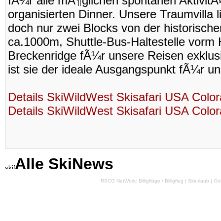
fÃ¼r alle mÃ¶glichen spontanen Aktivi
organisierten Dinner. Unsere Traumvilla 
doch nur zwei Blocks von der historischen
ca.1000m, Shuttle-Bus-Haltestelle vorm 
Breckenridge fÃ¼r unsere Reisen exklusi
ist sie der ideale Ausgangspunkt fÃ¼r un
Details SkiWildWest Skisafari USA Colo
Details SkiWildWest Skisafari USA Colo
Alle SkiNews
RSCG NetWork:
Billigflüge
/
Billigflug
|
Skiurlaub
|
Gol