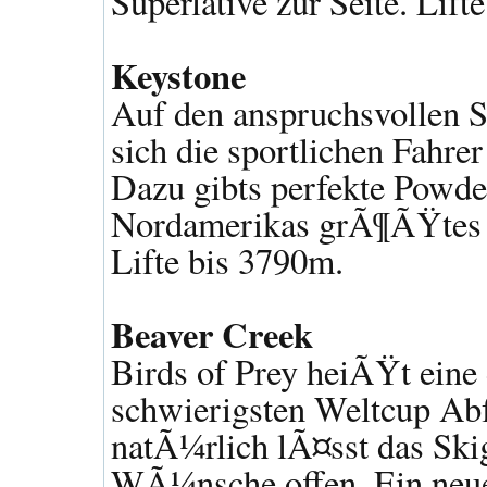
Superlative zur Seite. Lift
Keystone
Auf den anspruchsvollen S
sich die sportlichen Fahrer
Dazu gibts perfekte Powde
Nordamerikas grÃ¶ÃŸtes N
Lifte bis 3790m.
Beaver Creek
Birds of Prey heiÃŸt eine 
schwierigsten Weltcup Ab
natÃ¼rlich lÃ¤sst das Skig
WÃ¼nsche offen. Ein neue