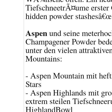
TiefschneetrÃ¤ume erster 
hidden powder stashesâ€œ.
Aspen
und seine meterho
Champagener Powder bedeck
unter den vielen attraktiv
Mountains:
- Aspen Mountain mit heft
Stars
- Aspen Highlands mit g
extrem steilen Tiefschnee
HighlandBowl