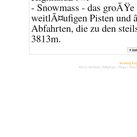
- Snowmass - das groÃŸe 
weitlÃ¤ufigen Pisten und
Abfahrten, die zu den steil
3813m.
Booking En
RSCG NetWork:
Billigflüge
/
Flüge
|
Skiur