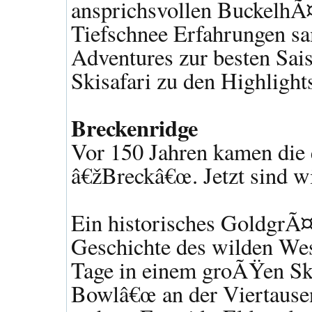
ansprichsvollen BuckelhÃ¤
Tiefschnee Erfahrungen s
Adventures zur besten Sais
Skisafari zu den Highligh
Breckenridge
Vor 150 Jahren kamen die 
â€žBreckâ€œ. Jetzt sind wi
Ein historisches GoldgrÃ¤
Geschichte des wilden Wes
Tage in einem groÃŸen Ski
Bowlâ€œ an der Viertausen