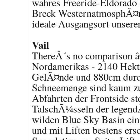
wahres Freeride-Eldorado 
Breck WesternatmosphÃ¤re
ideale Ausgangsort unserer
Vail
ThereÂ´s no comparison â
Nordamerikas - 2140 Hekta
GelÃ¤nde und 880cm durch
Schneemenge sind kaum zu
Abfahrten der Frontside st
TalschÃ¼sseln der legen
wilden Blue Sky Basin ei
und mit Liften bestens ers