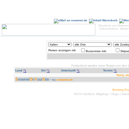
Skiurlaub und Skireisen
Schneehöhen, Wetter 
Reisen anzeigen mit:
Busanreise inkl.
Skipas
Fortlaufend werden neue Reisen von den Ve
Land
Ort
Unterkunft
Termin
Sorry, m
S
nownet
O
n
Y
our
S
ite -
by
snownet.de
Booking En
RSCG NetWork:
Billigflüge
/
Flüge
|
Skiur