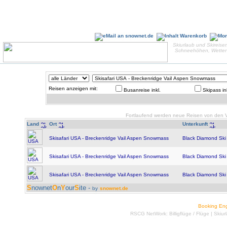
Skiurlaub und Skireisen
Schneehöhen, Wetter 
Reisen anzeigen mit:
Busanreise inkl.
Skipass in
Fortlaufend werden neue Reisen von den Ve
Land
Ort
Unterkunft
Skisafari USA - Breckenridge Vail Aspen Snowmass
Black Diamond Ski 
Skisafari USA - Breckenridge Vail Aspen Snowmass
Black Diamond Ski 
Skisafari USA - Breckenridge Vail Aspen Snowmass
Black Diamond Ski 
S
nownet
O
n
Y
our
S
ite -
by
snownet.de
Booking En
RSCG NetWork:
Billigflüge
/
Flüge
|
Skiur