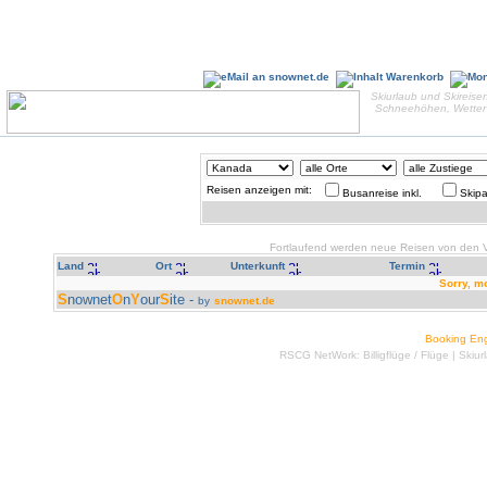
Skiurlaub und Skireisen
Schneehöhen, Wetter 
Reisen anzeigen mit:
Busanreise inkl.
Skipa
Fortlaufend werden neue Reisen von den Ve
Land
Ort
Unterkunft
Termin
Sorry, m
S
nownet
O
n
Y
our
S
ite -
by
snownet.de
Booking En
RSCG NetWork:
Billigflüge
/
Flüge
|
Skiur