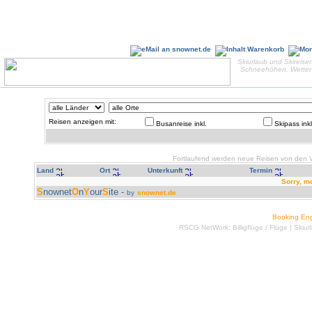
Skiurlaub und Skireisen
Schneehöhen, Wetter 
Reisen anzeigen mit:
Busanreise inkl.
Skipass inkl
Fortlaufend werden neue Reisen von den Ve
Land
Ort
Unterkunft
Termin
Sorry, m
S
nownet
O
n
Y
our
S
ite -
by
snownet.de
Booking En
RSCG NetWork:
Billigflüge
/
Flüge
|
Skiur