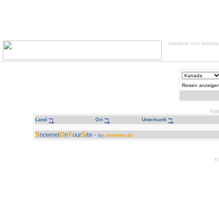
Skiurlaub und Skireis
Reisen anzeigen
For
Land
Ort
Unterkunft
S
nownet
O
n
Y
our
S
ite -
by
snownet.de
R