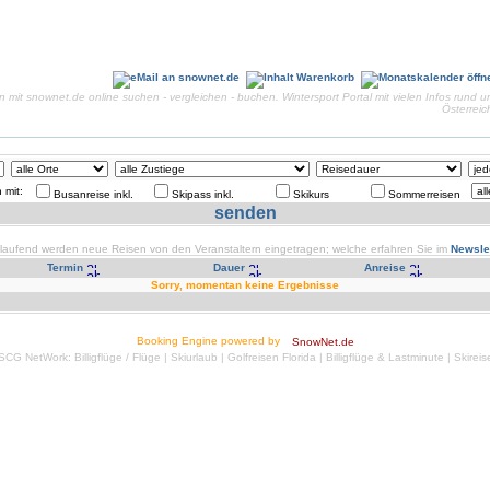
en mit snownet.de online suchen - vergleichen - buchen. Wintersport Portal mit vielen Infos run
Österrei
 mit:
Busanreise inkl.
Skipass inkl.
Skikurs
Sommerreisen
tlaufend werden neue Reisen von den Veranstaltern eingetragen; welche erfahren Sie im
Newslet
Termin
Dauer
Anreise
Sorry, momentan keine Ergebnisse
Booking Engine powered by
SnowNet.de
SCG NetWork:
Billigflüge
/
Flüge
|
Skiurlaub
|
Golfreisen Florida
|
Billigflüge & Lastminute
|
Skireis