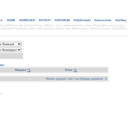
HOME
SKIREISEN
SKITEST
SKIFORUM
FAQ/Kontakt
Datenschutz
SiteMap
d um´s Skifahren, wie Schneehöhen, Wetter - und Lawinenberichte sowie Pistenpläne aus Europa -
ch Schweiz Frankreich Italien USA Kanada Alaska über Weihnachten Silvester Ostern 2018/2019
ter
.
Skipass
Preis
Reisen gesamt: 144 / zur Abfrage passend: 0
en