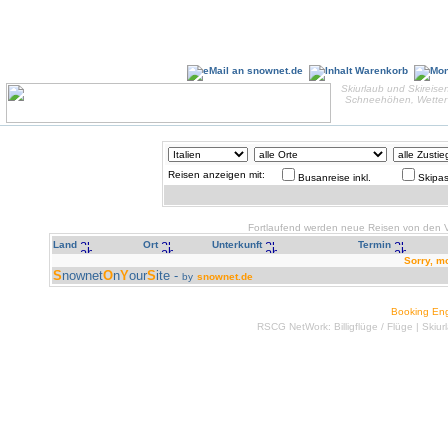
Skiurlaub und Skireisen
Schneehöhen, Wetter 
Reisen anzeigen mit:
Busanreise inkl.
Skipas
Fortlaufend werden neue Reisen von den Ve
Land
Ort
Unterkunft
Termin
Sorry, m
S
nownet
O
n
Y
our
S
ite -
by
snownet.de
Booking En
RSCG NetWork:
Billigflüge
/
Flüge
|
Skiur