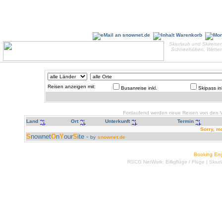
Skiurlaub und Skireisen
Schneehöhen, Wetter 
Reisen anzeigen mit:
Busanreise inkl.
Skipass in
Fortlaufend werden neue Reisen von den Ve
Land
Ort
Unterkunft
Termin
Sorry, m
S
nownet
O
n
Y
our
S
ite -
by
snownet.de
Booking En
RSCG NetWork:
Billigflüge
/
Flüge
|
Skiur