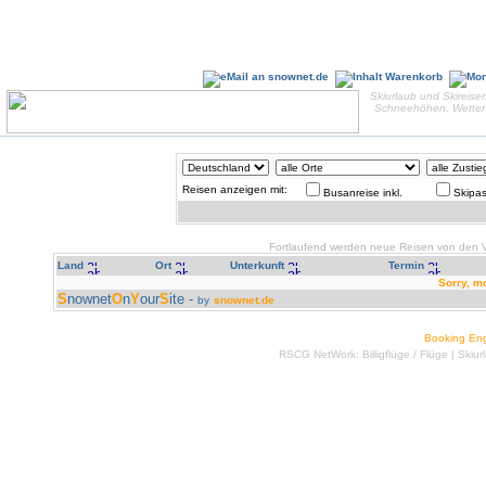
Skiurlaub und Skireisen
Schneehöhen, Wetter 
Reisen anzeigen mit:
Busanreise inkl.
Skipas
Fortlaufend werden neue Reisen von den Ve
Land
Ort
Unterkunft
Termin
Sorry, m
S
nownet
O
n
Y
our
S
ite -
by
snownet.de
Booking En
RSCG NetWork:
Billigflüge
/
Flüge
|
Skiur