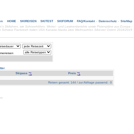
HOME
SKIREISEN
SKITEST
SKIFORUM
FAQ/Kontakt
Datenschutz
SiteMap
d um´s Skifahren, wie Schneehöhen, Wetter - und Lawinenberichte sowie Pistenpläne aus Europa -
ch Schweiz Frankreich Italien USA Kanada Alaska über Weihnachten Silvester Ostern 2018/2019
merreisen
ter
.
Skipass
Preis
Reisen gesamt: 144 / zur Abfrage passend: 0
en