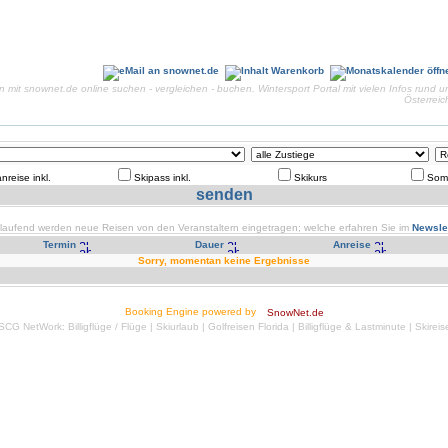
en mit snownet.de online suchen - vergleichen - buchen. Wintersport Portal mit vielen Infos run
Österrei
nreise inkl.
Skipass inkl.
Skikurs
Som
tlaufend werden neue Reisen von den Veranstaltern eingetragen; welche erfahren Sie im
Newslet
Termin
Dauer
Anreise
Sorry, momentan keine Ergebnisse
Booking Engine powered by
SnowNet.de
SCG NetWork:
Billigflüge
/
Flüge
|
Skiurlaub
|
Golfreisen Florida
|
Billigflüge & Lastminute
|
Skireis