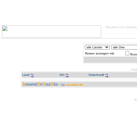
Skiurlaub und Skireis
Reisen anzeigen mit:
Busa
For
Land
Ort
Unterkunft
S
nownet
O
n
Y
our
S
ite -
by
snownet.de
R