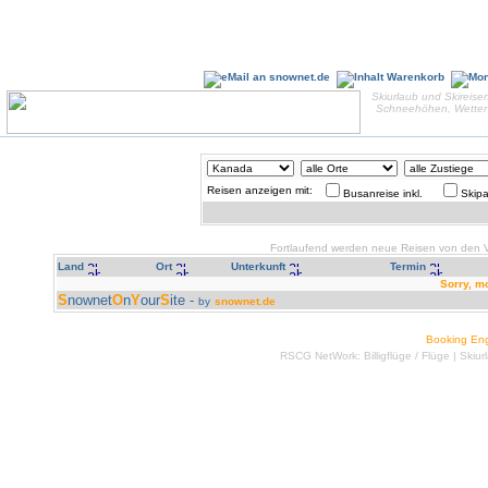
Skiurlaub und Skireisen
Schneehöhen, Wetter 
Reisen anzeigen mit:
Busanreise inkl.
Skipa
Fortlaufend werden neue Reisen von den Ve
Land
Ort
Unterkunft
Termin
Sorry, m
S
nownet
O
n
Y
our
S
ite -
by
snownet.de
Booking En
RSCG NetWork:
Billigflüge
/
Flüge
|
Skiur