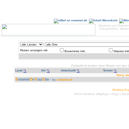
Skiurlaub und Skireisen
Schneehöhen, Wetter 
Reisen anzeigen mit:
Busanreise inkl.
Skipass inkl
Fortlaufend werden neue Reisen von den Ve
Land
Ort
Unterkunft
Termin
Sorry, m
S
nownet
O
n
Y
our
S
ite -
by
snownet.de
Booking En
RSCG NetWork:
Billigflüge
/
Flüge
|
Skiur