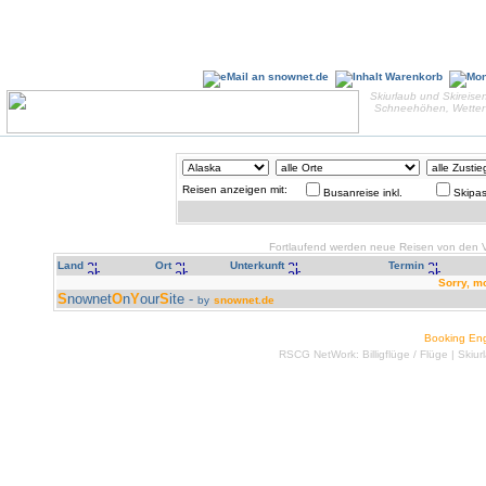
Skiurlaub und Skireisen
Schneehöhen, Wetter 
Reisen anzeigen mit:
Busanreise inkl.
Skipas
Fortlaufend werden neue Reisen von den Ve
Land
Ort
Unterkunft
Termin
Sorry, m
S
nownet
O
n
Y
our
S
ite -
by
snownet.de
Booking En
RSCG NetWork:
Billigflüge
/
Flüge
|
Skiur